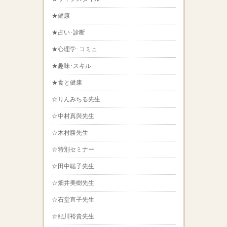
★健康
★占い･診断
★心理学･コミュ
★趣味･スキル
★食と健康
☆りんみちる先生
☆中村真與先生
☆木村勝先生
☆特別セミナー
☆田中聡子先生
☆畑井美樹先生
☆石堂直子先生
☆紀川裕貴先生