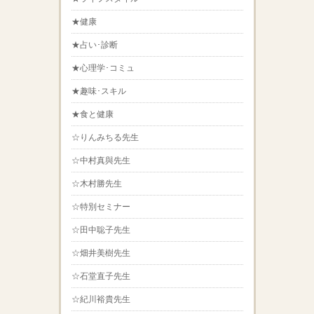
★健康
★占い･診断
★心理学･コミュ
★趣味･スキル
★食と健康
☆りんみちる先生
☆中村真與先生
☆木村勝先生
☆特別セミナー
☆田中聡子先生
☆畑井美樹先生
☆石堂直子先生
☆紀川裕貴先生