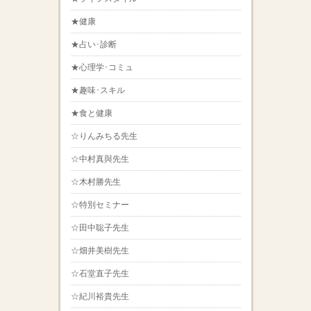
★健康
★占い･診断
★心理学･コミュ
★趣味･スキル
★食と健康
☆りんみちる先生
☆中村真與先生
☆木村勝先生
☆特別セミナー
☆田中聡子先生
☆畑井美樹先生
☆石堂直子先生
☆紀川裕貴先生